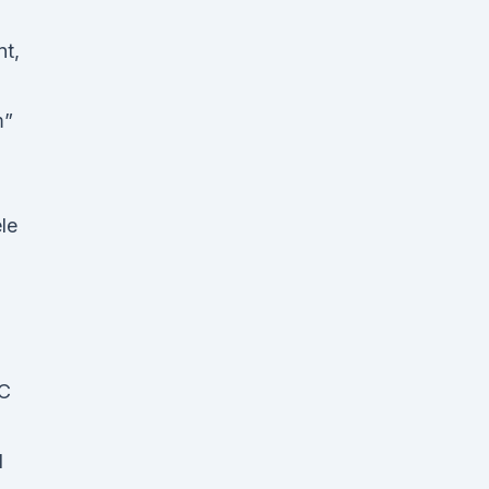
t,
m”
le
C
d