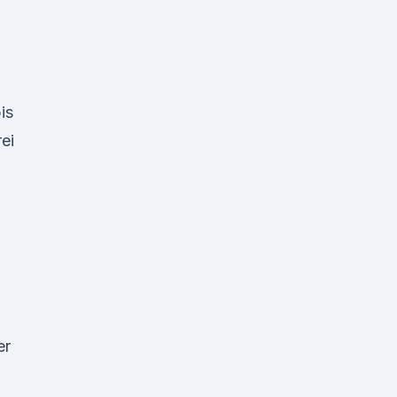
is
ei
er