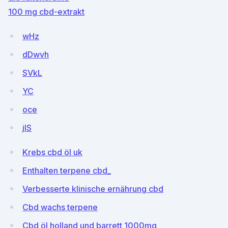
100 mg cbd-extrakt
wHz
dDwvh
SVkL
YC
oce
jIS
Krebs cbd öl uk
Enthalten terpene cbd_
Verbesserte klinische ernährung cbd
Cbd wachs terpene
Cbd öl holland und barrett 1000mg