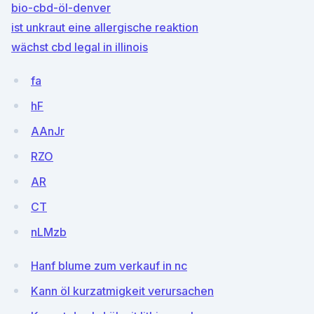
bio-cbd-öl-denver
ist unkraut eine allergische reaktion
wächst cbd legal in illinois
fa
hF
AAnJr
RZO
AR
CT
nLMzb
Hanf blume zum verkauf in nc
Kann öl kurzatmigkeit verursachen