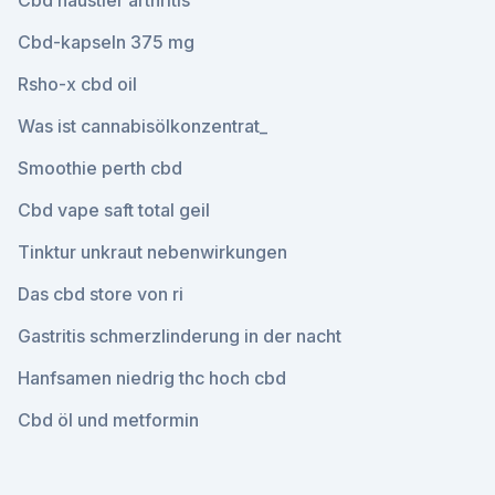
Cbd haustier arthritis
Cbd-kapseln 375 mg
Rsho-x cbd oil
Was ist cannabisölkonzentrat_
Smoothie perth cbd
Cbd vape saft total geil
Tinktur unkraut nebenwirkungen
Das cbd store von ri
Gastritis schmerzlinderung in der nacht
Hanfsamen niedrig thc hoch cbd
Cbd öl und metformin