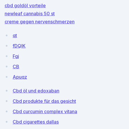
cbd goldöl vorteile
newleaf cannabis 50 st
creme gegen nervenschmerzen
qt
fDQIK
Fgj
CB
Apuqz
Cbd öl und edoxaban
Cbd produkte für das gesicht
Cbd curcumin complex vitana
Cbd cigarettes dallas