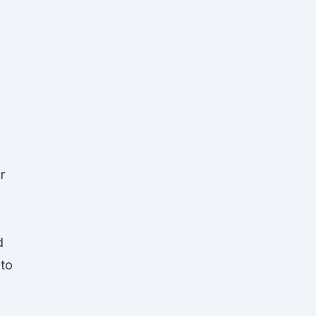
r
d
 to