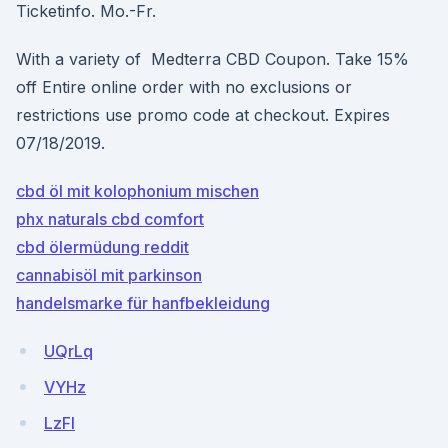
Ticketinfo. Mo.-Fr.
With a variety of Medterra CBD Coupon. Take 15%
off Entire online order with no exclusions or
restrictions use promo code at checkout. Expires
07/18/2019.
cbd öl mit kolophonium mischen
phx naturals cbd comfort
cbd ölermüdung reddit
cannabisöl mit parkinson
handelsmarke für hanfbekleidung
UQrLq
VYHz
LzFl