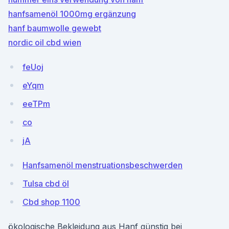
hanfsamenöl 1000mg ergänzung
hanf baumwolle gewebt
nordic oil cbd wien
feUoj
eYqm
eeTPm
co
jA
Hanfsamenöl menstruationsbeschwerden
Tulsa cbd öl
Cbd shop 1100
ökologische Bekleidung aus Hanf günstig bei