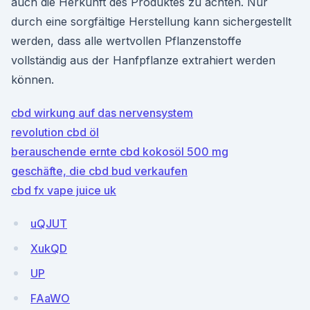
auch die Herkunft des Produktes zu achten. Nur
durch eine sorgfältige Herstellung kann sichergestellt
werden, dass alle wertvollen Pflanzenstoffe
vollständig aus der Hanfpflanze extrahiert werden
können.
cbd wirkung auf das nervensystem
revolution cbd öl
berauschende ernte cbd kokosöl 500 mg
geschäfte, die cbd bud verkaufen
cbd fx vape juice uk
uQJUT
XukQD
UP
FAaWO