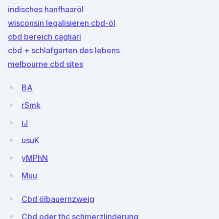
indisches hanfhaaröl
wisconsin legalisieren cbd-öl
cbd bereich cagliari
cbd + schlafgarten des lebens
melbourne cbd sites
BA
rSmk
iJ
usuK
yMPhN
Muu
Cbd ölbauernzweig
Cbd oder thc schmerzlinderung