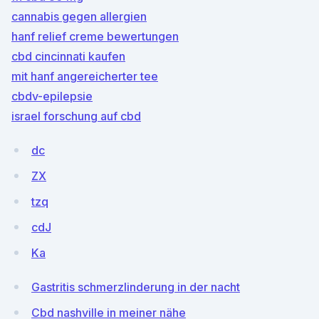
cannabis gegen allergien
hanf relief creme bewertungen
cbd cincinnati kaufen
mit hanf angereicherter tee
cbdv-epilepsie
israel forschung auf cbd
dc
ZX
tzq
cdJ
Ka
Gastritis schmerzlinderung in der nacht
Cbd nashville in meiner nähe